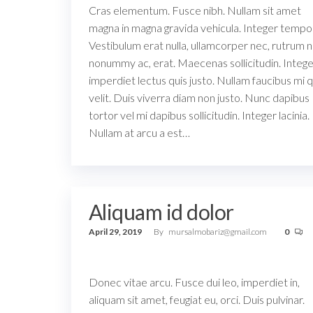
Cras elementum. Fusce nibh. Nullam sit amet
magna in magna gravida vehicula. Integer tempo
Vestibulum erat nulla, ullamcorper nec, rutrum n
nonummy ac, erat. Maecenas sollicitudin. Integ
imperdiet lectus quis justo. Nullam faucibus mi q
velit. Duis viverra diam non justo. Nunc dapibus
tortor vel mi dapibus sollicitudin. Integer lacinia.
Nullam at arcu a est…
Aliquam id dolor
April 29, 2019
By
mursalmobariz@gmail.com
0
Donec vitae arcu. Fusce dui leo, imperdiet in,
aliquam sit amet, feugiat eu, orci. Duis pulvinar.