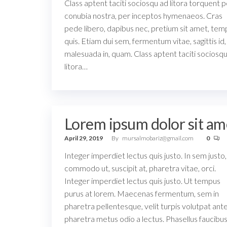
Class aptent taciti sociosqu ad litora torquent p
conubia nostra, per inceptos hymenaeos. Cras
pede libero, dapibus nec, pretium sit amet, tem
quis. Etiam dui sem, fermentum vitae, sagittis id,
malesuada in, quam. Class aptent taciti sociosq
litora…
Lorem ipsum dolor sit am
April 29, 2019
By
mursalmobariz@gmail.com
0
Integer imperdiet lectus quis justo. In sem justo,
commodo ut, suscipit at, pharetra vitae, orci.
Integer imperdiet lectus quis justo. Ut tempus
purus at lorem. Maecenas fermentum, sem in
pharetra pellentesque, velit turpis volutpat ante,
pharetra metus odio a lectus. Phasellus faucibu