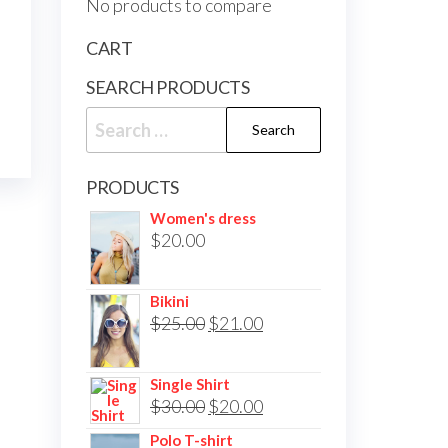
No products to compare
CART
SEARCH PRODUCTS
Search
for:
PRODUCTS
Women's dress
$
20.00
Bikini
Original
Current
$
25.00
$
21.00
price
price
was:
is:
Single Shirt
Original
Current
$
30.00
$25.00.
$
20.00
$21.00.
price
price
Polo T-shirt