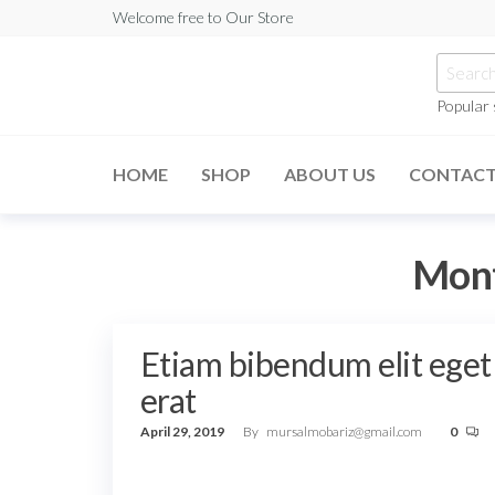
Skip
Welcome free to Our Store
to
Searc
the
for:
content
Popular
HOME
SHOP
ABOUT US
CONTAC
Mon
Etiam bibendum elit eget
erat
April 29, 2019
By
mursalmobariz@gmail.com
0