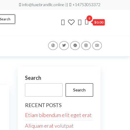
info@luxebrandllc.online ||
+14753053372
0
Search
$0.00
Search
Search
RECENT POSTS
Etiam bibendum elit eget erat
Aliquam erat volutpat