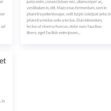
er
justo enim, consectetuer nec, ullamcorper ac,
vestibulum in, elit. Maecenas fermentum, sem in
por
pharetra pellentesque, velit turpis volutpat ante, in
pharetra metus odio a lectus. Duis bibendum,
u ad
lectus ut viverra rhoncus, dolor nunc faucibus
libero, eget facilisis enim ipsum…
et
 in
s