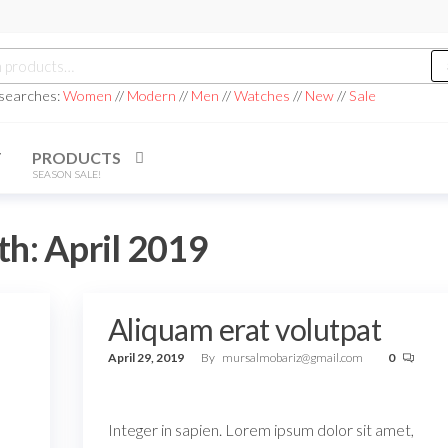
h
 searches:
Women
//
Modern
//
Men
//
Watches
//
New
//
Sale
T
PRODUCTS
SEASON SALE!
th:
April 2019
Aliquam erat volutpat
April 29, 2019
By
mursalmobariz@gmail.com
0
Integer in sapien. Lorem ipsum dolor sit amet,