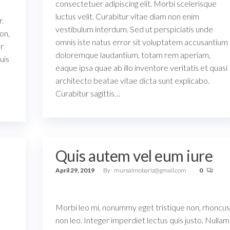
consectetuer adipiscing elit. Morbi scelerisque
luctus velit. Curabitur vitae diam non enim
r.
vestibulum interdum. Sed ut perspiciatis unde
on,
omnis iste natus error sit voluptatem accusantium
er
doloremque laudantium, totam rem aperiam,
uis
eaque ipsa quae ab illo inventore veritatis et quasi
architecto beatae vitae dicta sunt explicabo.
Curabitur sagittis…
Quis autem vel eum iure
April 29, 2019
By
mursalmobariz@gmail.com
0
Morbi leo mi, nonummy eget tristique non, rhoncus
non leo. Integer imperdiet lectus quis justo. Nullam